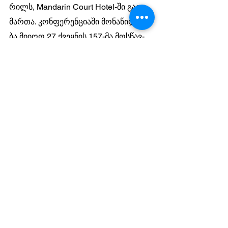
რილს, Mandarin Court Hotel-ში გა­ი­
მარ­თა. კონ­ფე­რენ­ცი­ა­ში მო­ნა­წი­ლე­ო­
ბა მი­ი­ღო 27 ქვეყ­ნის 157-მა მოს­წავ­
ლემ.
ცე­რე­მო­ნი­ას სა­ქარ­თვე­ლოს ელჩი, ნი­
კო­ლოზ აფხა­ზა­ვა და­ეს­წრო.                