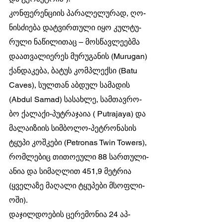
კონ­ფე­რენ­ცი­ის პა­რა­ლე­ლუ­რად, ღო­
ნის­ძი­ე­ბა დატ­ვირ­თუ­ლი იყო კულ­ტუ­
რუ­ლი ნა­წი­ლი­თაც – მოს­წავ­ლე­ებ­მა 
და­ათ­ვა­ლი­ე­რეს მუ­რუ­გა­ნის (Murugan) 
ქან­და­კე­ბა, ბა­ტუს კომ­პლექ­სი (Batu 
Caves), სულ­თან აბ­დულ სა­მა­დის 
(Abdul Samad) სა­სახ­ლე, სამ­თავ­რო­
ბო ქა­ლა­ქი-პუტ­რა­ჯა­ია ( Putrajaya) და 
მა­ლა­ი­ზი­ის სიმ­ბო­ლო-პეტ­რო­ნა­სის 
ტყუ­პი კოშ­კე­ბი (Petronas Twin Towers), 
რომ­ლე­ბიც თი­თო­ე­უ­ლი 88 სარ­თუ­ლი­
ა­ნია და სი­მაღ­ლით 451,9 მეტ­რია 
(ყვე­ლა­ზე მა­ღა­ლი ტყუ­პე­ბი მსოფ­ლი­
ო­ში).
და­ჯილ­დო­ე­ბის ცე­რე­მო­ნია 24 აპ­