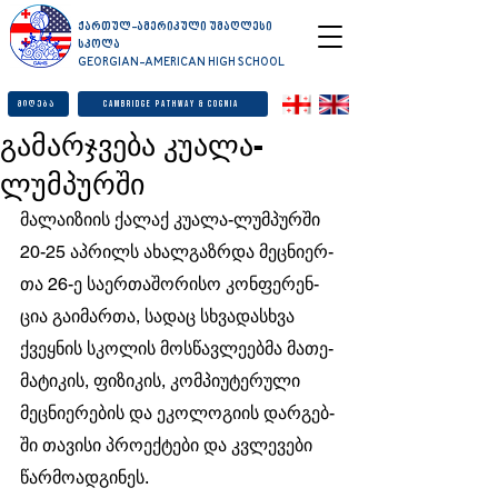
ქართულ-ამერიკული უმაღლესი
სკოლა
GEORGIAN-AMERICAN HIGH SCHOOL
მიღება
Cambridge Pathway & Cognia
გამარჯვება კუალა-
ლუმპურში
მა­ლა­ი­ზი­ის ქა­ლაქ კუ­ა­ლა-ლუმ­პურ­ში 
20-25 აპ­რილს ახალ­გაზ­რდა მეც­ნი­ერ­
თა 26-ე სა­ერ­თა­შო­რი­სო კონ­ფე­რენ­
ცია გა­ი­მარ­თა, სა­დაც სხვა­დას­ხვა 
ქვეყ­ნის სკო­ლის მოს­წავ­ლე­ებ­მა მა­თე­
მა­ტი­კის, ფი­ზი­კის, კომ­პი­უ­ტე­რუ­ლი 
მეც­ნი­ე­რე­ბის და ეკო­ლო­გი­ის დარ­გებ­
ში თა­ვი­სი პრო­ექ­ტე­ბი და კვლე­ვე­ბი 
წარ­მო­ად­გი­ნეს.