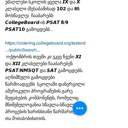
უმაღლესი სკოლის ყველა 𝙄𝙓 და 𝙓 
კლასელი (შესაბამისად 𝟭𝟬𝟮 და 
85
მოსწავლე)  ჩააბარებს 
𝘾𝙤𝙡𝙡𝙚𝙜𝙚𝘽𝙤𝙖𝙧𝙙-ის 𝙋𝙎𝘼𝙏 𝟴/𝟵  
𝙋𝙎𝘼𝙏𝟭𝟬 გამოცდებს .
https://ordering.collegeboard.org/testord
.../publicSearch...
 ოქტომბრის თვეში კი უკვე ჩვენი 𝙓𝙄 
და 𝙓𝙄𝙄 კლასელები ჩააბარებენ 
𝙋𝙎𝘼𝙏/𝙉𝙈𝙎𝙌𝙏 და 𝙎𝘼𝙏 გამოცდებს.
აღნიშნული გამოცდები 
წარმოადგენს  სკოლაში დანერგილი 
ამერიკული პროგრამების გარე 
შეფასების კომპონენტს, რომელიც 
მნიშვნელოვანია სწავლა-სწავლების 
პროცესის ხარისხიანი წარმართვისა 
და შეფასებისთვის.
𝘾𝙤𝙡𝙡𝙚𝙜𝙚𝘽𝙤𝙖𝙧𝙙-ის ოთხივე 