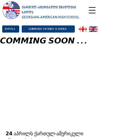
ქართულ-ამერიკული უმაღლესი
სკოლა
GEORGIAN-AMERICAN HIGH SCHOOL
მიღება
Cambridge Pathway & Cognia
𝘾𝙊𝙈𝙈𝙄𝙉𝙂 𝙎𝙊𝙊𝙉 . . .
𝟮𝟰 აპრილს ქართულ-ამერიკული 