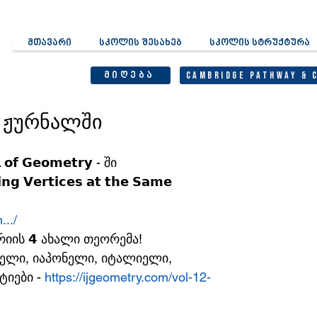
მთავარი
სკოლის შესახებ
სკოლის სტრუქტურა
მიღება
Cambridge Pathway & 
 ჟურნალში
𝗼𝗳 𝗚𝗲𝗼𝗺𝗲𝘁𝗿𝘆 - ში
𝗻𝗴 𝗩𝗲𝗿𝘁𝗶𝗰𝗲𝘀 𝗮𝘁 𝘁𝗵𝗲 𝗦𝗮𝗺𝗲 
.../
იის 𝟰 ახალი თეორემა! 
კელი, იაპონელი, იტალიელი, 
იები - 
https://ijgeometry.com/vol-12-