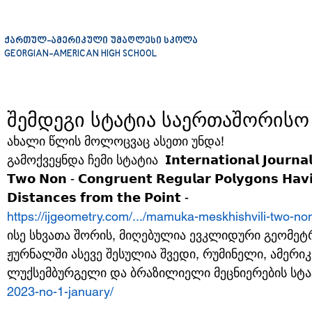
ქართულ-ამერიკული უმაღლესი სკოლა
GEORGIAN-AMERICAN HIGH SCHOOL
შემდეგი სტატია საერთაშორისო
ახალი წლის მოლოცვაც ასეთი უნდა! 
გამოქვეყნდა ჩემი სტატია  𝗜𝗻𝘁𝗲𝗿𝗻𝗮𝘁𝗶𝗼𝗻𝗮𝗹 𝗝𝗼𝘂𝗿𝗻𝗮𝗹 
𝗧𝘄𝗼 𝗡𝗼𝗻 - 𝗖𝗼𝗻𝗴𝗿𝘂𝗲𝗻𝘁 𝗥𝗲𝗴𝘂𝗹𝗮𝗿 𝗣𝗼𝗹𝘆𝗴𝗼𝗻𝘀 𝗛𝗮𝘃𝗶
𝗗𝗶𝘀𝘁𝗮𝗻𝗰𝗲𝘀 𝗳𝗿𝗼𝗺 𝘁𝗵𝗲 𝗣𝗼𝗶𝗻𝘁 - 
https://ijgeometry.com/.../mamuka-meskhishvili-two-non
ისე სხვათა შორის, მიღებულია ევკლიდური გეომეტრ
ჟურნალში ასევე შესულია შვედი, რუმინელი, ამერი
ლუქსემბურგელი და ბრაზილიელი მეცნიერების სტატ
2023-no-1-january/