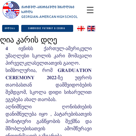
ქართულ-ამერიკული უმაღლესი
სკოლა
GEORGIAN-AMERICAN HIGH SCHOOL
მიღება
Cambridge Pathway & Cognia
ღია კარის დღე
𝟒 ივნისს ქართულ-ამერიკული 
უმაღლესი სკოლის კარი მომავალი 
პირველკლასელთათვის გაიღო.
სიმბოლურია, რომ 𝐆𝐑𝐀𝐃𝐔𝐀𝐓𝐈𝐎𝐍 
𝐂𝐄𝐑𝐄𝐌𝐎𝐍𝐘 𝟐𝟎𝟐𝟐-ზე უფროს 
თაობასთან დამშვიდობების 
შემდგომ, სკოლა დიდი სიხარულით 
ეგებება ახალ თაობას.
აღნიშნული ღონისძიების 
დანიშნულება იყო , პატარებისათვის 
პოზიტიური განწყობის შექმნა და 
მშობლებისათვის ამომწურავი 
ინფორმაციის გაზიარება.