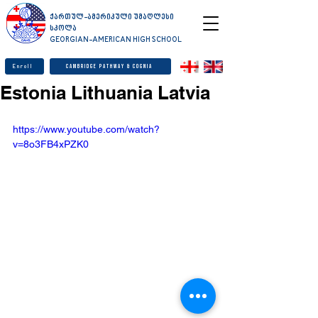
ქართულ-ამერიკული უმაღლესი
სკოლა
GEORGIAN-AMERICAN HIGH SCHOOL
Enroll
Cambridge Pathway & Cognia
Estonia Lithuania Latvia
https://www.youtube.com/watch?
v=8o3FB4xPZK0
© GAHS 2026 All rights reserved.